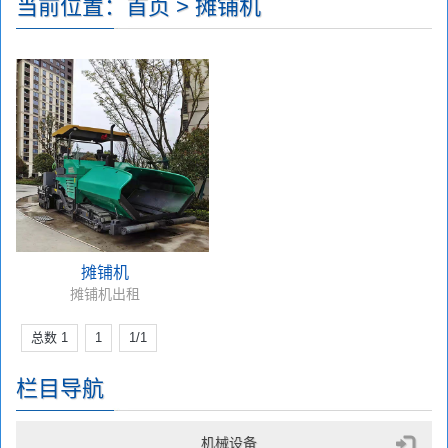
当前位置：首页 > 摊铺机
增添色彩
智能
更健康 活的不一样
摊铺机
摊铺机出租
总数 1
1
1/1
栏目导航
机械设备