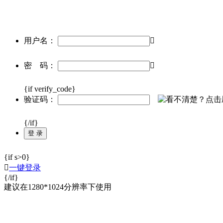
用户名：

密 码：

{if verify_code}
验证码：
{/if}
{if s>0}

一键登录
{/if}
建议在1280*1024分辨率下使用