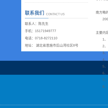
联系我们
南方略
CONTACT US
200
联系人：陈先生
手机：15171949777
主要内
电话：0718-8272110
1、市
地址： 湖北省恩施市后山湾社区8号
2、营
3、销
4、金
5、大
6、经
7、品
8、中