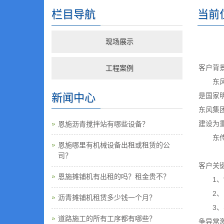
栏目导航
当前
现场展示
客户背
工程案例
东风汽
新闻中心
是国家
东风集
建设为
恩施沥青搅拌站有哪些设备？
东传公
恩施哪里有机械设备出租或租赁的公
司？
客户关
恩施摊铺机有出租的吗？租金贵不？
1、“
2、品
沥青摊铺机租赁多少钱一个月？
3、与
道路施工的所有工序都有哪些？
争异常