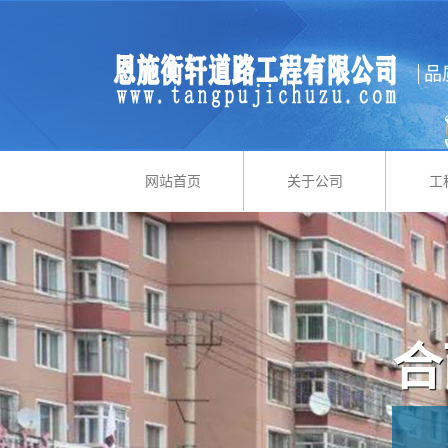
品
网站首页
关于公司
工
合