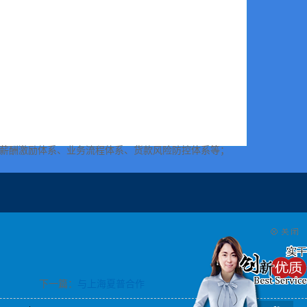
薪酬激励体系、业务流程体系、货款风险防控体系等；
下一篇：
与上海夏普合作