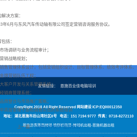
的解决方案：
3年6月与东风汽车传动轴有限公司签定营销咨询服务协议。
容包括：
场调研与业务流程审计；
销战略规划；
售管理体系设计，包括营销组织设计、目标管理体系、绩效考评体系、
牌营销队伍工程；
客户开发与关系管理系统；
友情链接
恩施百业佳电脑培训
销商管理系统；
牌整合与市场推广策略；
CopyRight 2018 All Right Reserved 网站建设 ICP:EQ00012350
高层管理干部和销售队伍的系统培训
地址：湖北恩施市后山湾社区8号 电话：151 7194 9777 传真：0718-8272110
恩施沥青路面摊铺-铣刨机租赁-摊铺机出租-恩施机器出租
上一篇：
“战略合作伙伴”签约仪式